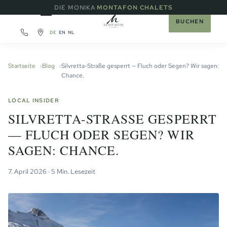
·
DIE MONIKA
MONTAFON CHALETS
BUCHEN
DE
EN
NL
Startseite
Blog
Silvretta-Straße gesperrt — Fluch oder Segen? Wir sagen:
Chance.
LOCAL INSIDER
SILVRETTA-STRASSE GESPERRT —
FLUCH ODER SEGEN? WIR S
AGEN: CHANCE.
7. April 2026 · 5 Min. Lesezeit