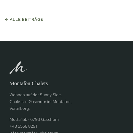
← ALLE BEITRÄGE
Montafon Chalets
Wohnen auf der Sunny Side.
Chalets in Gaschurn im Montafon,
Vorarlberg.
Motta 15b · 6793 Gaschurn
+43 5558 8291
info@montafon-chalets.at