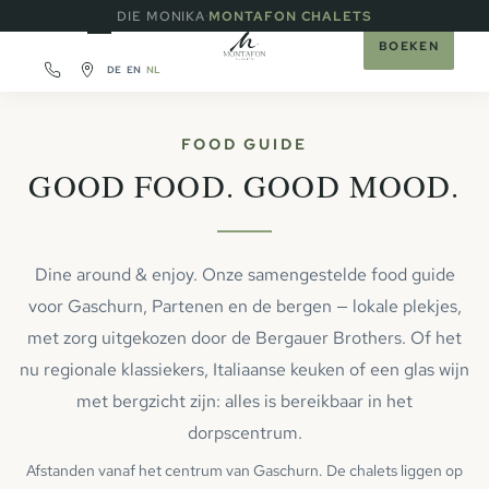
·
DIE MONIKA
MONTAFON CHALETS
BOEKEN
DE
EN
NL
FOOD GUIDE
GOOD FOOD. GOOD MOOD.
Dine around & enjoy. Onze samengestelde food guide
voor Gaschurn, Partenen en de bergen — lokale plekjes,
met zorg uitgekozen door de Bergauer Brothers. Of het
nu regionale klassiekers, Italiaanse keuken of een glas wijn
met bergzicht zijn: alles is bereikbaar in het
dorpscentrum.
Afstanden vanaf het centrum van Gaschurn. De chalets liggen op