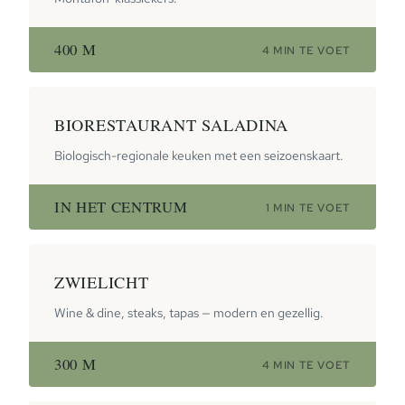
400 M
4 MIN TE VOET
BIORESTAURANT SALADINA
Biologisch-regionale keuken met een seizoenskaart.
IN HET CENTRUM
1 MIN TE VOET
ZWIELICHT
Wine & dine, steaks, tapas — modern en gezellig.
300 M
4 MIN TE VOET