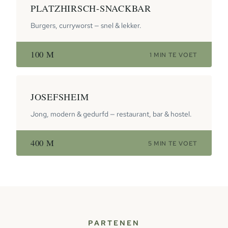
PLATZHIRSCH-SNACKBAR
Burgers, curryworst — snel & lekker.
100 M
1 MIN TE VOET
JOSEFSHEIM
Jong, modern & gedurfd — restaurant, bar & hostel.
400 M
5 MIN TE VOET
PARTENEN