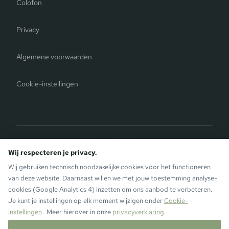
Colofon
Privacy
Algemene voorwaarden
Cookie-instellingen
Bergauer Selection
die Monika Aparthotel
— suites midden in Gaschurn. Eveneens
Wij respecteren je privacy.
van de Bergauer Brothers.
Wij gebruiken technisch noodzakelijke cookies voor het functioneren
van deze website. Daarnaast willen we met jouw toestemming analyse-
cookies (Google Analytics 4) inzetten om ons aanbod te verbeteren.
Je kunt je instellingen op elk moment wijzigen onder
Cookie-
© 2026 Montafon Chalets · Bergsinn GmbH · Gaschurn in de
instellingen
. Meer hierover in onze
privacyverklaring
.
Montafon