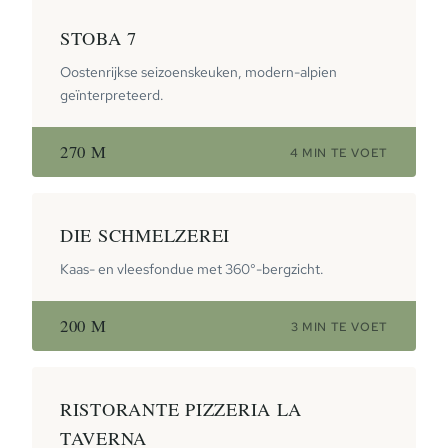
STOBA 7
Oostenrijkse seizoenskeuken, modern-alpien
geïnterpreteerd.
270 M
4 MIN TE VOET
DIE SCHMELZEREI
Kaas- en vleesfondue met 360°-bergzicht.
200 M
3 MIN TE VOET
RISTORANTE PIZZERIA LA
TAVERNA