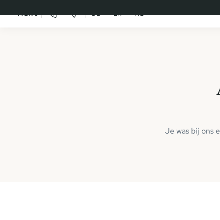
MENU
DE
EN
NL
Je was bij ons e