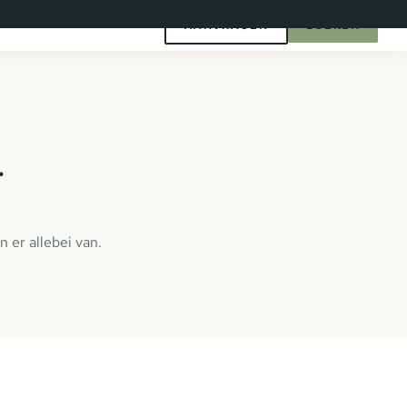
AANVRAGEN
BOEKEN
.
n er allebei van.