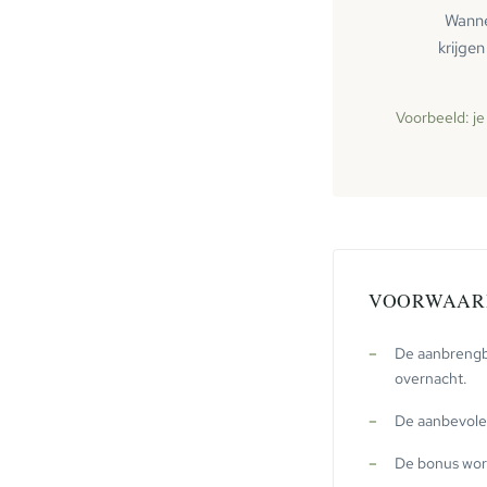
Wanne
krijge
Voorbeeld: je
VOORWAAR
De aanbrengbo
overnacht.
De aanbevole
De bonus word