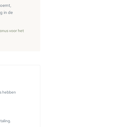
noemt,
g in de
bonus voor het
ts hebben
aling.