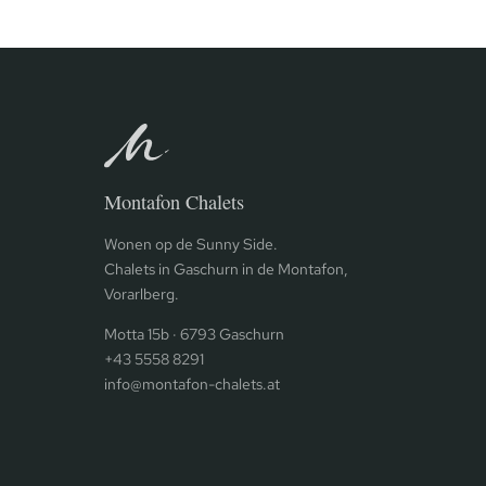
Montafon Chalets
Wonen op de Sunny Side.
Chalets in Gaschurn in de Montafon,
Vorarlberg.
Motta 15b · 6793 Gaschurn
+43 5558 8291
info@montafon-chalets.at