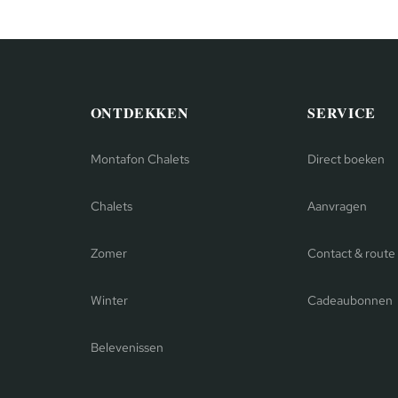
ONTDEKKEN
SERVICE
Montafon Chalets
Direct boeken
Chalets
Aanvragen
Zomer
Contact & route
Winter
Cadeaubonnen
Belevenissen